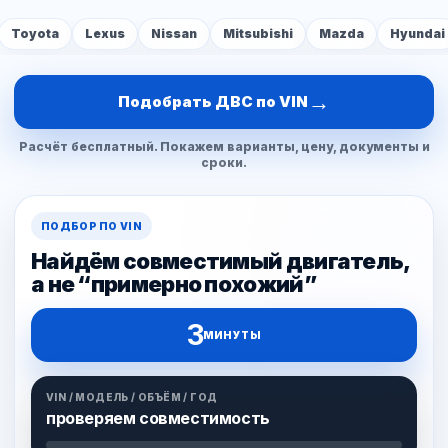
Toyota
Lexus
Nissan
Mitsubishi
Mazda
Hyundai
→
Подобрать ДВС по VIN
Расчёт бесплатный. Покажем варианты, цену, документы и
сроки.
ПОДБОР ПО VIN
Найдём совместимый двигатель,
а не “примерно похожий”
3
МИНУТЫ
VIN / МОДЕЛЬ / ОБЪЁМ / ГОД
проверяем совместимость