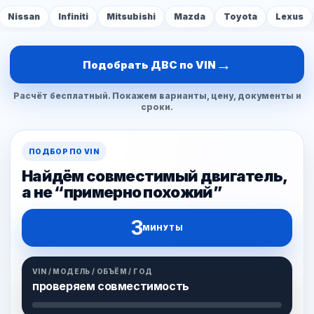
Nissan
Infiniti
Mitsubishi
Mazda
Toyota
Lexus
→
Подобрать ДВС по VIN
Расчёт бесплатный. Покажем варианты, цену, документы и
сроки.
ПОДБОР ПО VIN
Найдём совместимый двигатель,
а не “примерно похожий”
3
МИНУТЫ
VIN / МОДЕЛЬ / ОБЪЁМ / ГОД
проверяем совместимость