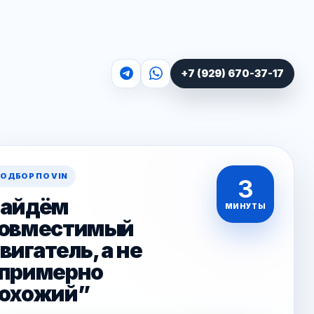
+7 (929) 670-37-17
ОДБОР ПО VIN
3
айдём
МИНУТЫ
овместимый
вигатель, а не
примерно
охожий”