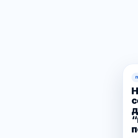
П
Н
с
д
“
п